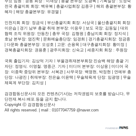
주요 임원 : 공동 회장 : 이재상 | 총괄 본부장: 도광록 | 기획실장 : 노정숙
전국 총괄지회 회장: 백유복 | 총괄사업회장 김종구 | 해외 총괄본부장: 황
혜자 | 해양 총괄본부장: 유경열 |
인천지회 회장: 정금석 | 부산총괄지회 회장: 서상국 | 울산총괄지회 회장:
이은습 | 경기 남부 총괄 취재 본부장: 이응우 | 보도 국장: 김동일 | 대외
협력 조직 위원장: 안동찬 | 총무 국장: 김형원 | 충남지회 회장: 정지석 |
호남 본부장: 염진학 | 문화예술총단장: 임경희 | 경기총괄지회장: 정금종
| 다문화 총괄본부장: 오성호 | 고문: 손용목 | 대구총괄지회장: 황미정 |
경북총괄지회장: 권용훈 | 광주지회장: 신숙교 | 세종지회 회장 : 주원장
국회 출입기자: 김상억 기자ㅣ부울경취재본부회장:진승백 해양 총괄 기
자단: 정영식. 이영철. 명중근. 기자 | 미디어 본부장: 이상웅 | 미디어 국
장: 이종학 중앙위 본부장: 서복관 | 사무국장: 백명현, 박정현 | 연예부 총
단장: 나광진 | 취재부장: 전은술.이윤택 | 무술체육계 단장: 임광영 | 무술
체육계 부단장: 김치성 |
검경합동신문사의 모든 컨텐츠(기사)는 저작권법의 보호를 받습니다, 무
단전재.복사.배포.등을 금지 합니다.
Copyright ⓒ 검경합동신문사
All rights reserved. | mail : 01077047759 @naver.com