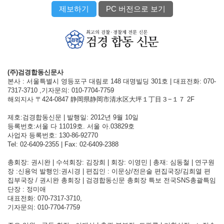
제보하기
PC 버전으로 보기
(주)검경합동신문사
본사 : 서울특별시 영등포구 대림로 148 대명빌딩 301호 | 대표전화: 070-
7317-3710 ,기자문의: 010-7704-7759
해외지사 〒424-0847 静岡県静岡市清水区大坪１丁目３−１７ 2F
제호:검경합동신문 | 발행일: 2012년 9월 10일
등록번호:서울 다 11019호. 서울 아.03829호
사업자 등록번호: 130-86-92770
Tel: 02-6409-2355 | Fax: 02-6409-2388
총회장: 권시완 | 수석회장: 김장희 | 회장: 이영민 | 총재: 심동철 | 연구원
장 :신용억 발행인:권시경 | 편집인 : 이문상/전은술 편집국장/김희열 편
집부국장 / 권시완 총회장 | 검경합동신문 총회장 특보 전국SNS총괄특임
단장 : 정미애
대표전화: 070-7317-3710,
기자문의: 010-7704-7759